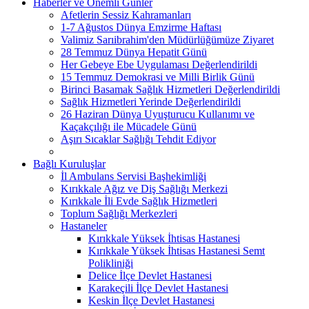
Haberler ve Önemli Günler
Afetlerin Sessiz Kahramanları
1-7 Ağustos Dünya Emzirme Haftası
Valimiz Sarıibrahim'den Müdürlüğümüze Ziyaret
28 Temmuz Dünya Hepatit Günü
Her Gebeye Ebe Uygulaması Değerlendirildi
15 Temmuz Demokrasi ve Milli Birlik Günü
Birinci Basamak Sağlık Hizmetleri Değerlendirildi
Sağlık Hizmetleri Yerinde Değerlendirildi
26 Haziran Dünya Uyuşturucu Kullanımı ve
Kaçakçılığı ile Mücadele Günü
Aşırı Sıcaklar Sağlığı Tehdit Ediyor
Bağlı Kuruluşlar
İl Ambulans Servisi Başhekimliği
Kırıkkale Ağız ve Diş Sağlığı Merkezi
Kırıkkale İli Evde Sağlık Hizmetleri
Toplum Sağlığı Merkezleri
Hastaneler
Kırıkkale Yüksek İhtisas Hastanesi
Kırıkkale Yüksek İhtisas Hastanesi Semt
Polikliniği
Delice İlçe Devlet Hastanesi
Karakeçili İlçe Devlet Hastanesi
Keskin İlçe Devlet Hastanesi