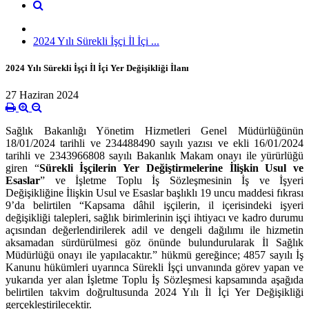
2024 Yılı Sürekli İşçi İl İçi ...
2024 Yılı Sürekli İşçi İl İçi Yer Değişikliği İlanı
27 Haziran 2024
Sağlık Bakanlığı Yönetim Hizmetleri Genel Müdürlüğünün
18/01/2024 tarihli ve 234488490 sayılı yazısı ve ekli 16/01/2024
tarihli ve 2343966808 sayılı Bakanlık Makam onayı ile yürürlüğü
giren “
Sürekli İşçilerin Yer Değiştirmelerine İlişkin Usul ve
Esaslar
” ve İşletme Toplu İş Sözleşmesinin İş ve İşyeri
Değişikliğine İlişkin Usul ve Esaslar başlıklı 19 uncu maddesi fıkrası
9’da belirtilen “Kapsama dâhil işçilerin, il içerisindeki işyeri
değişikliği talepleri, sağlık birimlerinin işçi ihtiyacı ve kadro durumu
açısından değerlendirilerek adil ve dengeli dağılımı ile hizmetin
aksamadan sürdürülmesi göz önünde bulundurularak İl Sağlık
Müdürlüğü onayı ile yapılacaktır.” hükmü gereğince; 4857 sayılı İş
Kanunu hükümleri uyarınca Sürekli İşçi unvanında görev yapan ve
yukarıda yer alan İşletme Toplu İş Sözleşmesi kapsamında aşağıda
belirtilen takvim doğrultusunda 2024 Yılı İl İçi Yer Değişikliği
gerçekleştirilecektir.