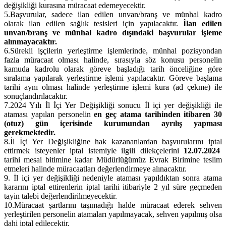
değişikliği kurasına müracaat edemeyecektir.
5.
Başvurular, sadece ilan edilen unvan/branş ve münhal kadro
olarak ilan edilen sağlık tesisleri için yapılacaktır.
İlan edilen
unvan/branş ve münhal kadro dışındaki başvurular işleme
alınmayacaktır.
6.
Sürekli işçilerin yerleştirme işlemlerinde, münhal pozisyondan
fazla müracaat olması halinde, sırasıyla söz konusu personelin
kamuda kadrolu olarak göreve başladığı tarih önceliğine göre
sıralama yapılarak yerleştirme işlemi yapılacaktır. Göreve başlama
tarihi aynı olması halinde yerleştirme işlemi kura (ad çekme) ile
sonuçlandırılacaktır.
7.
2024 Yılı İl İçi Yer Değişikliği sonucu İl içi yer değişikliği ile
ataması yapılan personelin
en geç atama tarihinden itibaren 30
(otuz) gün içerisinde kurumundan ayrılış yapması
gerekmektedir.
8.
İl İçi Yer Değişikliğine hak kazananlardan başvurularını iptal
ettirmek isteyenler iptal istemiyle ilgili dilekçelerini
12.07.2024
tarihi mesai bitimine kadar Müdürlüğümüz Evrak Birimine teslim
etmeleri halinde müracaatları değerlendirmeye alınacaktır.
9.
İl içi yer değişikliği nedeniyle ataması yapıldıktan sonra atama
kararını iptal ettirenlerin iptal tarihi itibariyle 2 yıl süre geçmeden
tayin talebi değerlendirilmeyecektir.
10.
Müracaat şartlarını taşımadığı halde müracaat ederek sehven
yerleştirilen personelin atamaları yapılmayacak, sehven yapılmış olsa
dahi iptal edilecektir.