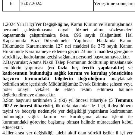
6
16.07.2024
Yerleştirme sonuçların
1.
2024 Yılı İl İçi Yer Değişikliğine, Kamu Kurum ve Kuruluşlarında
personel çalıştırılmasına dayalı hizmet alımı sözleşmeleri
kapsamında çalıştırılmakta iken, 696 sayılı Olağanüstü Hal
Kapsamında Bazı Düzenlemeler Yapılması Hakkında Kanun
Hükmünde Kararnamenin 127 nci maddesi ile 375 sayılı Kanun
Hükmünde Kararnameye eklenen geçici 23 üncü maddesi gereğince
sürekli işçi kadrolarına geçişi sağlanan personel başvuramayacaktır.
2.
Başvurular; Atama Nakil Talep Formunun doldurulup imzalanarak
tercihlerin yapılması (
en fazla beş tercih yapılacaktır
) ve
kadrosunun bulunduğu sağlık kurum ve kuruluş yöneticisine
başvuru formundaki bilgilerin doğruluğunu
onaylatarak
belirtilen süre içerisinde Müdürlüğümüz Evrak Birimine şahsen veya
noter onaylı vekâlet ile elden teslim edilmesi halinde
değerlendirmeye alınacaktır.
3.
Son başvuru tarihinden 2 (iki) yıl öncesi itibariyle (
5 Temmuz
2022 ve öncesi itibariyle
), ilk defa atananlar ile il içi, il dışı dönem
tayini ve becayiş nedeniyle yer değişikliği yapanların kadrosunun
bulunduğu sağlık kurum ve kuruluşuna atama işlemi ile
kurumundaki görevine başlamış olması halinde müracaatları kabul
edilecektir.
4.
İller arası yer değişikliği talebi aktif olan sürekli işçiler il içi yer