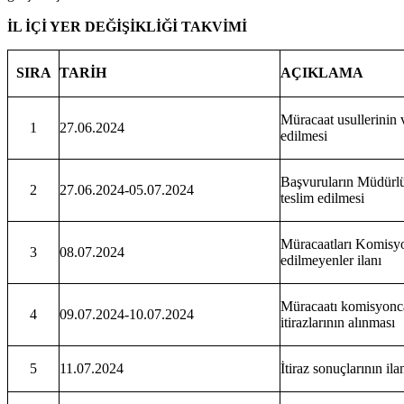
İL İÇİ YER DEĞİŞİKLİĞİ TAKVİMİ
SIRA
TARİH
AÇIKLAMA
Müracaat usullerinin 
1
27.06.2024
edilmesi
Başvuruların Müdürl
2
27.06.2024-05.07.2024
teslim edilmesi
Müracaatları Komisyo
3
08.07.2024
edilmeyenler ilanı
Müracaatı komisyonca
4
09.07.2024-10.07.2024
itirazlarının alınması
5
11.07.2024
İtiraz sonuçlarının ila