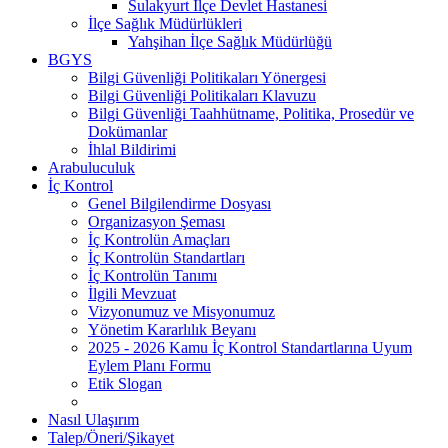
Sulakyurt İlçe Devlet Hastanesi
İlçe Sağlık Müdürlükleri
Yahşihan İlçe Sağlık Müdürlüğü
BGYS
Bilgi Güvenliği Politikaları Yönergesi
Bilgi Güvenliği Politikaları Klavuzu
Bilgi Güvenliği Taahhütname, Politika, Prosedür ve
Dokümanlar
İhlal Bildirimi
Arabuluculuk
İç Kontrol
Genel Bilgilendirme Dosyası
Organizasyon Şeması
İç Kontrolün Amaçları
İç Kontrolün Standartları
İç Kontrolün Tanımı
İlgili Mevzuat
Vizyonumuz ve Misyonumuz
Yönetim Kararlılık Beyanı
2025 - 2026 Kamu İç Kontrol Standartlarına Uyum
Eylem Planı Formu
Etik Slogan
Nasıl Ulaşırım
Talep/Öneri/Şikayet