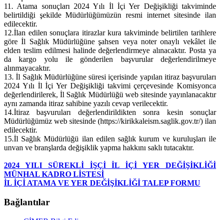
11.
Atama sonuçları 2024 Yılı İl İçi Yer Değişikliği takviminde
belirtildiği şekilde Müdürlüğümüzün resmi internet sitesinde ilan
edilecektir.
12.
İlan edilen sonuçlara itirazlar kura takviminde belirtilen tarihlere
göre İl Sağlık Müdürlüğüne şahsen veya noter onaylı vekâlet ile
elden teslim edilmesi halinde değerlendirmeye alınacaktır. Posta ya
da kargo yolu ile gönderilen başvurular değerlendirilmeye
alınmayacaktır.
13.
İl Sağlık Müdürlüğüne süresi içerisinde yapılan itiraz başvuruları
2024 Yılı İl İçi Yer Değişikliği takvimi çerçevesinde Komisyonca
değerlendirilerek, İl Sağlık Müdürlüğü web sitesinde yayınlanacaktır
aynı zamanda itiraz sahibine yazılı cevap verilecektir.
14.
İtiraz başvuruları değerlendirildikten sonra kesin sonuçlar
Müdürlüğümüz web sitesinde (https://kirikkaleism.saglik.gov.tr/) ilan
edilecektir.
15.
İl Sağlık Müdürlüğü ilan edilen sağlık kurum ve kuruluşları ile
unvan ve branşlarda değişiklik yapma hakkını saklı tutacaktır.
2024 YILI SÜREKLİ İŞÇİ İL İÇİ YER DEĞİŞİKLİĞİ
MÜNHAL KADRO LİSTESİ
İL İÇİ ATAMA VE YER DEĞİŞİKLİĞİ TALEP FORMU
Bağlantılar