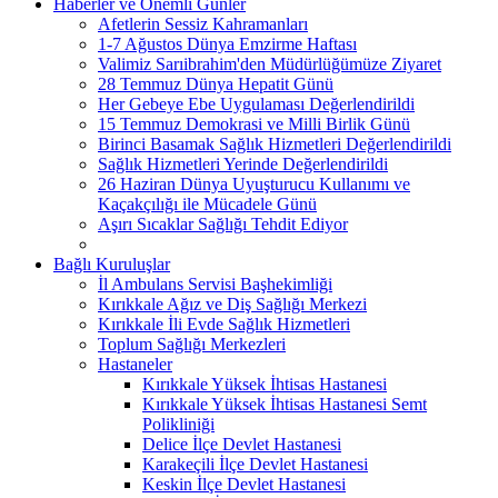
Haberler ve Önemli Günler
Afetlerin Sessiz Kahramanları
1-7 Ağustos Dünya Emzirme Haftası
Valimiz Sarıibrahim'den Müdürlüğümüze Ziyaret
28 Temmuz Dünya Hepatit Günü
Her Gebeye Ebe Uygulaması Değerlendirildi
15 Temmuz Demokrasi ve Milli Birlik Günü
Birinci Basamak Sağlık Hizmetleri Değerlendirildi
Sağlık Hizmetleri Yerinde Değerlendirildi
26 Haziran Dünya Uyuşturucu Kullanımı ve
Kaçakçılığı ile Mücadele Günü
Aşırı Sıcaklar Sağlığı Tehdit Ediyor
Bağlı Kuruluşlar
İl Ambulans Servisi Başhekimliği
Kırıkkale Ağız ve Diş Sağlığı Merkezi
Kırıkkale İli Evde Sağlık Hizmetleri
Toplum Sağlığı Merkezleri
Hastaneler
Kırıkkale Yüksek İhtisas Hastanesi
Kırıkkale Yüksek İhtisas Hastanesi Semt
Polikliniği
Delice İlçe Devlet Hastanesi
Karakeçili İlçe Devlet Hastanesi
Keskin İlçe Devlet Hastanesi