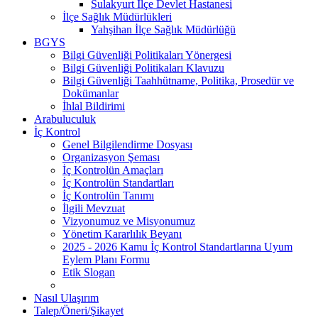
Sulakyurt İlçe Devlet Hastanesi
İlçe Sağlık Müdürlükleri
Yahşihan İlçe Sağlık Müdürlüğü
BGYS
Bilgi Güvenliği Politikaları Yönergesi
Bilgi Güvenliği Politikaları Klavuzu
Bilgi Güvenliği Taahhütname, Politika, Prosedür ve
Dokümanlar
İhlal Bildirimi
Arabuluculuk
İç Kontrol
Genel Bilgilendirme Dosyası
Organizasyon Şeması
İç Kontrolün Amaçları
İç Kontrolün Standartları
İç Kontrolün Tanımı
İlgili Mevzuat
Vizyonumuz ve Misyonumuz
Yönetim Kararlılık Beyanı
2025 - 2026 Kamu İç Kontrol Standartlarına Uyum
Eylem Planı Formu
Etik Slogan
Nasıl Ulaşırım
Talep/Öneri/Şikayet