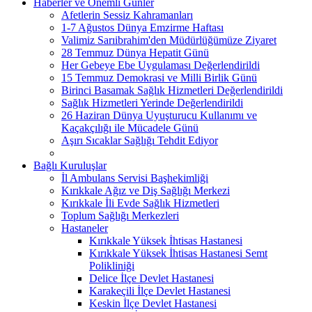
Haberler ve Önemli Günler
Afetlerin Sessiz Kahramanları
1-7 Ağustos Dünya Emzirme Haftası
Valimiz Sarıibrahim'den Müdürlüğümüze Ziyaret
28 Temmuz Dünya Hepatit Günü
Her Gebeye Ebe Uygulaması Değerlendirildi
15 Temmuz Demokrasi ve Milli Birlik Günü
Birinci Basamak Sağlık Hizmetleri Değerlendirildi
Sağlık Hizmetleri Yerinde Değerlendirildi
26 Haziran Dünya Uyuşturucu Kullanımı ve
Kaçakçılığı ile Mücadele Günü
Aşırı Sıcaklar Sağlığı Tehdit Ediyor
Bağlı Kuruluşlar
İl Ambulans Servisi Başhekimliği
Kırıkkale Ağız ve Diş Sağlığı Merkezi
Kırıkkale İli Evde Sağlık Hizmetleri
Toplum Sağlığı Merkezleri
Hastaneler
Kırıkkale Yüksek İhtisas Hastanesi
Kırıkkale Yüksek İhtisas Hastanesi Semt
Polikliniği
Delice İlçe Devlet Hastanesi
Karakeçili İlçe Devlet Hastanesi
Keskin İlçe Devlet Hastanesi