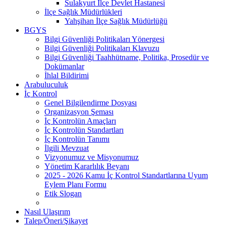
Sulakyurt İlçe Devlet Hastanesi
İlçe Sağlık Müdürlükleri
Yahşihan İlçe Sağlık Müdürlüğü
BGYS
Bilgi Güvenliği Politikaları Yönergesi
Bilgi Güvenliği Politikaları Klavuzu
Bilgi Güvenliği Taahhütname, Politika, Prosedür ve
Dokümanlar
İhlal Bildirimi
Arabuluculuk
İç Kontrol
Genel Bilgilendirme Dosyası
Organizasyon Şeması
İç Kontrolün Amaçları
İç Kontrolün Standartları
İç Kontrolün Tanımı
İlgili Mevzuat
Vizyonumuz ve Misyonumuz
Yönetim Kararlılık Beyanı
2025 - 2026 Kamu İç Kontrol Standartlarına Uyum
Eylem Planı Formu
Etik Slogan
Nasıl Ulaşırım
Talep/Öneri/Şikayet