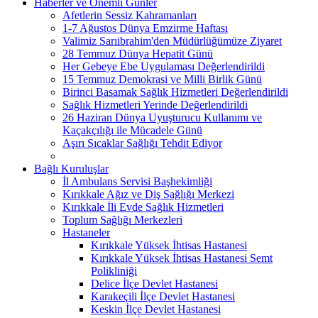
Haberler ve Önemli Günler
Afetlerin Sessiz Kahramanları
1-7 Ağustos Dünya Emzirme Haftası
Valimiz Sarıibrahim'den Müdürlüğümüze Ziyaret
28 Temmuz Dünya Hepatit Günü
Her Gebeye Ebe Uygulaması Değerlendirildi
15 Temmuz Demokrasi ve Milli Birlik Günü
Birinci Basamak Sağlık Hizmetleri Değerlendirildi
Sağlık Hizmetleri Yerinde Değerlendirildi
26 Haziran Dünya Uyuşturucu Kullanımı ve
Kaçakçılığı ile Mücadele Günü
Aşırı Sıcaklar Sağlığı Tehdit Ediyor
Bağlı Kuruluşlar
İl Ambulans Servisi Başhekimliği
Kırıkkale Ağız ve Diş Sağlığı Merkezi
Kırıkkale İli Evde Sağlık Hizmetleri
Toplum Sağlığı Merkezleri
Hastaneler
Kırıkkale Yüksek İhtisas Hastanesi
Kırıkkale Yüksek İhtisas Hastanesi Semt
Polikliniği
Delice İlçe Devlet Hastanesi
Karakeçili İlçe Devlet Hastanesi
Keskin İlçe Devlet Hastanesi