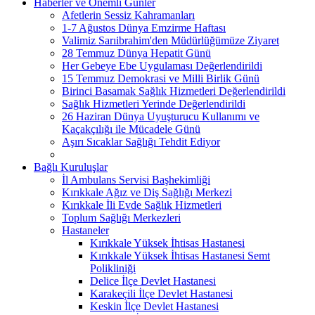
Haberler ve Önemli Günler
Afetlerin Sessiz Kahramanları
1-7 Ağustos Dünya Emzirme Haftası
Valimiz Sarıibrahim'den Müdürlüğümüze Ziyaret
28 Temmuz Dünya Hepatit Günü
Her Gebeye Ebe Uygulaması Değerlendirildi
15 Temmuz Demokrasi ve Milli Birlik Günü
Birinci Basamak Sağlık Hizmetleri Değerlendirildi
Sağlık Hizmetleri Yerinde Değerlendirildi
26 Haziran Dünya Uyuşturucu Kullanımı ve
Kaçakçılığı ile Mücadele Günü
Aşırı Sıcaklar Sağlığı Tehdit Ediyor
Bağlı Kuruluşlar
İl Ambulans Servisi Başhekimliği
Kırıkkale Ağız ve Diş Sağlığı Merkezi
Kırıkkale İli Evde Sağlık Hizmetleri
Toplum Sağlığı Merkezleri
Hastaneler
Kırıkkale Yüksek İhtisas Hastanesi
Kırıkkale Yüksek İhtisas Hastanesi Semt
Polikliniği
Delice İlçe Devlet Hastanesi
Karakeçili İlçe Devlet Hastanesi
Keskin İlçe Devlet Hastanesi