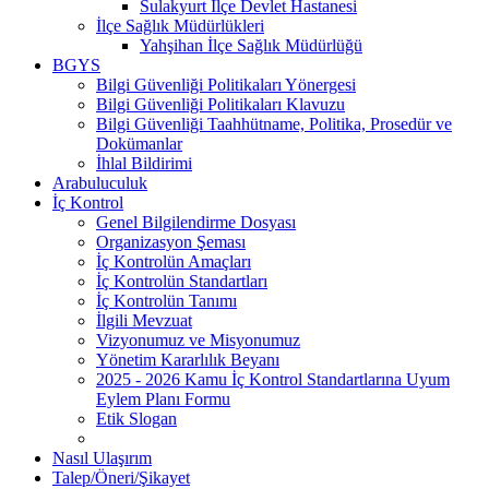
Sulakyurt İlçe Devlet Hastanesi
İlçe Sağlık Müdürlükleri
Yahşihan İlçe Sağlık Müdürlüğü
BGYS
Bilgi Güvenliği Politikaları Yönergesi
Bilgi Güvenliği Politikaları Klavuzu
Bilgi Güvenliği Taahhütname, Politika, Prosedür ve
Dokümanlar
İhlal Bildirimi
Arabuluculuk
İç Kontrol
Genel Bilgilendirme Dosyası
Organizasyon Şeması
İç Kontrolün Amaçları
İç Kontrolün Standartları
İç Kontrolün Tanımı
İlgili Mevzuat
Vizyonumuz ve Misyonumuz
Yönetim Kararlılık Beyanı
2025 - 2026 Kamu İç Kontrol Standartlarına Uyum
Eylem Planı Formu
Etik Slogan
Nasıl Ulaşırım
Talep/Öneri/Şikayet