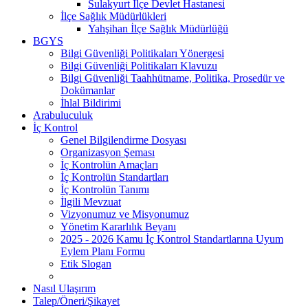
Sulakyurt İlçe Devlet Hastanesi
İlçe Sağlık Müdürlükleri
Yahşihan İlçe Sağlık Müdürlüğü
BGYS
Bilgi Güvenliği Politikaları Yönergesi
Bilgi Güvenliği Politikaları Klavuzu
Bilgi Güvenliği Taahhütname, Politika, Prosedür ve
Dokümanlar
İhlal Bildirimi
Arabuluculuk
İç Kontrol
Genel Bilgilendirme Dosyası
Organizasyon Şeması
İç Kontrolün Amaçları
İç Kontrolün Standartları
İç Kontrolün Tanımı
İlgili Mevzuat
Vizyonumuz ve Misyonumuz
Yönetim Kararlılık Beyanı
2025 - 2026 Kamu İç Kontrol Standartlarına Uyum
Eylem Planı Formu
Etik Slogan
Nasıl Ulaşırım
Talep/Öneri/Şikayet