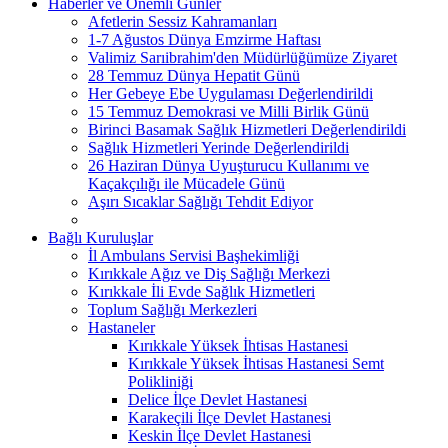
Haberler ve Önemli Günler
Afetlerin Sessiz Kahramanları
1-7 Ağustos Dünya Emzirme Haftası
Valimiz Sarıibrahim'den Müdürlüğümüze Ziyaret
28 Temmuz Dünya Hepatit Günü
Her Gebeye Ebe Uygulaması Değerlendirildi
15 Temmuz Demokrasi ve Milli Birlik Günü
Birinci Basamak Sağlık Hizmetleri Değerlendirildi
Sağlık Hizmetleri Yerinde Değerlendirildi
26 Haziran Dünya Uyuşturucu Kullanımı ve
Kaçakçılığı ile Mücadele Günü
Aşırı Sıcaklar Sağlığı Tehdit Ediyor
Bağlı Kuruluşlar
İl Ambulans Servisi Başhekimliği
Kırıkkale Ağız ve Diş Sağlığı Merkezi
Kırıkkale İli Evde Sağlık Hizmetleri
Toplum Sağlığı Merkezleri
Hastaneler
Kırıkkale Yüksek İhtisas Hastanesi
Kırıkkale Yüksek İhtisas Hastanesi Semt
Polikliniği
Delice İlçe Devlet Hastanesi
Karakeçili İlçe Devlet Hastanesi
Keskin İlçe Devlet Hastanesi