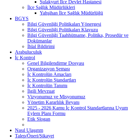
Sulakyurt İlçe Devlet Hastanesi
İlçe Sağlık Müdürlükleri
Yahşihan İlçe Sağlık Müdürlüğü
BGYS
Bilgi Güvenliği Politikaları Yönergesi
Bilgi Güvenliği Politikaları Klavuzu
Bilgi Güvenliği Taahhütname, Politika, Prosedür ve
Dokümanlar
İhlal Bildirimi
Arabuluculuk
İç Kontrol
Genel Bilgilendirme Dosyası
Organizasyon Şeması
İç Kontrolün Amaçları
İç Kontrolün Standartları
İç Kontrolün Tanımı
İlgili Mevzuat
Vizyonumuz ve Misyonumuz
Yönetim Kararlılık Beyanı
2025 - 2026 Kamu İç Kontrol Standartlarına Uyum
Eylem Planı Formu
Etik Slogan
Nasıl Ulaşırım
Talep/Öneri/Şikayet