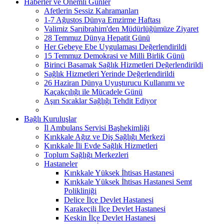
Haberler ve Önemli Günler
Afetlerin Sessiz Kahramanları
1-7 Ağustos Dünya Emzirme Haftası
Valimiz Sarıibrahim'den Müdürlüğümüze Ziyaret
28 Temmuz Dünya Hepatit Günü
Her Gebeye Ebe Uygulaması Değerlendirildi
15 Temmuz Demokrasi ve Milli Birlik Günü
Birinci Basamak Sağlık Hizmetleri Değerlendirildi
Sağlık Hizmetleri Yerinde Değerlendirildi
26 Haziran Dünya Uyuşturucu Kullanımı ve
Kaçakçılığı ile Mücadele Günü
Aşırı Sıcaklar Sağlığı Tehdit Ediyor
Bağlı Kuruluşlar
İl Ambulans Servisi Başhekimliği
Kırıkkale Ağız ve Diş Sağlığı Merkezi
Kırıkkale İli Evde Sağlık Hizmetleri
Toplum Sağlığı Merkezleri
Hastaneler
Kırıkkale Yüksek İhtisas Hastanesi
Kırıkkale Yüksek İhtisas Hastanesi Semt
Polikliniği
Delice İlçe Devlet Hastanesi
Karakeçili İlçe Devlet Hastanesi
Keskin İlçe Devlet Hastanesi