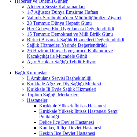
Haberler ve Önemli Günler
Afetlerin Sessiz Kahramanları
1-7 Ağustos Dünya Emzirme Haftası
Valimiz Sarıibrahim'den Müdürlüğümüze Ziyaret
28 Temmuz Dünya Hepatit Günü
Her Gebeye Ebe Uygulaması Değerlendirildi
15 Temmuz Demokrasi ve Milli Birlik Günü
Birinci Basamak Sağlık Hizmetleri Değerlendirildi
Sağlık Hizmetleri Yerinde Değerlendirildi
26 Haziran Dünya Uyuşturucu Kullanımı ve
Kaçakçılığı ile Mücadele Günü
Aşırı Sıcaklar Sağlığı Tehdit Ediyor
Bağlı Kuruluşlar
İl Ambulans Servisi Başhekimliği
Kırıkkale Ağız ve Diş Sağlığı Merkezi
Kırıkkale İli Evde Sağlık Hizmetleri
Toplum Sağlığı Merkezleri
Hastaneler
Kırıkkale Yüksek İhtisas Hastanesi
Kırıkkale Yüksek İhtisas Hastanesi Semt
Polikliniği
Delice İlçe Devlet Hastanesi
Karakeçili İlçe Devlet Hastanesi
Keskin İlçe Devlet Hastanesi