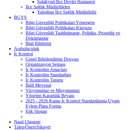
Sulakyurt İlçe Devlet Hastanesi
İlçe Sağlık Müdürlükleri
Yahşihan İlçe Sağlık Müdürlüğü
BGYS
Bilgi Güvenliği Politikaları Yönergesi
Bilgi Güvenliği Politikaları Klavuzu
Bilgi Güvenliği Taahhütname, Politika, Prosedür ve
Dokümanlar
İhlal Bildirimi
Arabuluculuk
İç Kontrol
Genel Bilgilendirme Dosyası
Organizasyon Şeması
İç Kontrolün Amaçları
İç Kontrolün Standartları
İç Kontrolün Tanımı
İlgili Mevzuat
Vizyonumuz ve Misyonumuz
Yönetim Kararlılık Beyanı
2025 - 2026 Kamu İç Kontrol Standartlarına Uyum
Eylem Planı Formu
Etik Slogan
Nasıl Ulaşırım
Talep/Öneri/Şikayet