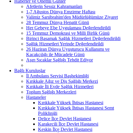
Haberler ve Önemli Günler
Afetlerin Sessiz Kahramanları
1-7 Ağustos Dünya Emzirme Haftası
Valimiz Sarıibrahim'den Müdürlüğümüze Ziyaret
28 Temmuz Dünya Hepatit Günü
Her Gebeye Ebe Uygulaması Değerlendirildi
15 Temmuz Demokrasi ve Milli Birlik Günü
Birinci Basamak Sağlık Hizmetleri Değerlendirildi
Sağlık Hizmetleri Yerinde Değerlendirildi
26 Haziran Dünya Uyuşturucu Kullanımı ve
Kaçakçılığı ile Mücadele Günü
Aşırı Sıcaklar Sağlığı Tehdit Ediyor
Bağlı Kuruluşlar
İl Ambulans Servisi Başhekimliği
Kırıkkale Ağız ve Diş Sağlığı Merkezi
Kırıkkale İli Evde Sağlık Hizmetleri
Toplum Sağlığı Merkezleri
Hastaneler
Kırıkkale Yüksek İhtisas Hastanesi
Kırıkkale Yüksek İhtisas Hastanesi Semt
Polikliniği
Delice İlçe Devlet Hastanesi
Karakeçili İlçe Devlet Hastanesi
Keskin İlçe Devlet Hastanesi