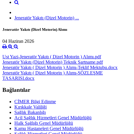
Jeneratör Yakıtı (Dizel Motorin) ...
Jeneratör Yakıtı (Dizel Motorin) Alımı
04 Haziran 2026
Ust Yazi-Jeneratör Yakıtı ( Dizel Motorin ) Alımı.pdf
Jeneratör Yakıtı (Dizel Motorin) Teknik Şartname.pdf
Jeneratör Yakıtı ( Dizel Motorin ) Alımı-Teklif Mektubu.docx
Jeneratör Yakıtı ( Dizel Motorin ) Alımı-SÖZLEŞME
TASARISI.docx
Bağlantılar
CİMER Bilgi Edinme
Kırıkkale Valiliği
Sağlık Bakanlığı
Acil Sağlık Hizmetleri Genel Müdürlüğü
Halk Sağlığı Genel Müdürlüğü
Kamu Hastaneleri Genel Müdürlüğü
Sağlık Hizmetleri Genel Müdürlüğü