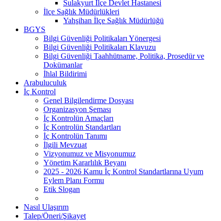
Sulakyurt İlçe Devlet Hastanesi
İlçe Sağlık Müdürlükleri
Yahşihan İlçe Sağlık Müdürlüğü
BGYS
Bilgi Güvenliği Politikaları Yönergesi
Bilgi Güvenliği Politikaları Klavuzu
Bilgi Güvenliği Taahhütname, Politika, Prosedür ve
Dokümanlar
İhlal Bildirimi
Arabuluculuk
İç Kontrol
Genel Bilgilendirme Dosyası
Organizasyon Şeması
İç Kontrolün Amaçları
İç Kontrolün Standartları
İç Kontrolün Tanımı
İlgili Mevzuat
Vizyonumuz ve Misyonumuz
Yönetim Kararlılık Beyanı
2025 - 2026 Kamu İç Kontrol Standartlarına Uyum
Eylem Planı Formu
Etik Slogan
Nasıl Ulaşırım
Talep/Öneri/Şikayet