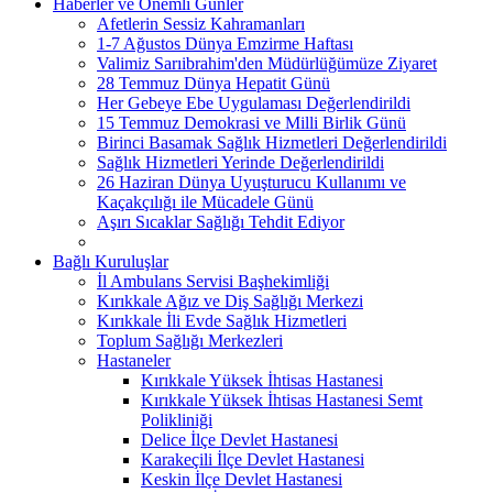
Haberler ve Önemli Günler
Afetlerin Sessiz Kahramanları
1-7 Ağustos Dünya Emzirme Haftası
Valimiz Sarıibrahim'den Müdürlüğümüze Ziyaret
28 Temmuz Dünya Hepatit Günü
Her Gebeye Ebe Uygulaması Değerlendirildi
15 Temmuz Demokrasi ve Milli Birlik Günü
Birinci Basamak Sağlık Hizmetleri Değerlendirildi
Sağlık Hizmetleri Yerinde Değerlendirildi
26 Haziran Dünya Uyuşturucu Kullanımı ve
Kaçakçılığı ile Mücadele Günü
Aşırı Sıcaklar Sağlığı Tehdit Ediyor
Bağlı Kuruluşlar
İl Ambulans Servisi Başhekimliği
Kırıkkale Ağız ve Diş Sağlığı Merkezi
Kırıkkale İli Evde Sağlık Hizmetleri
Toplum Sağlığı Merkezleri
Hastaneler
Kırıkkale Yüksek İhtisas Hastanesi
Kırıkkale Yüksek İhtisas Hastanesi Semt
Polikliniği
Delice İlçe Devlet Hastanesi
Karakeçili İlçe Devlet Hastanesi
Keskin İlçe Devlet Hastanesi