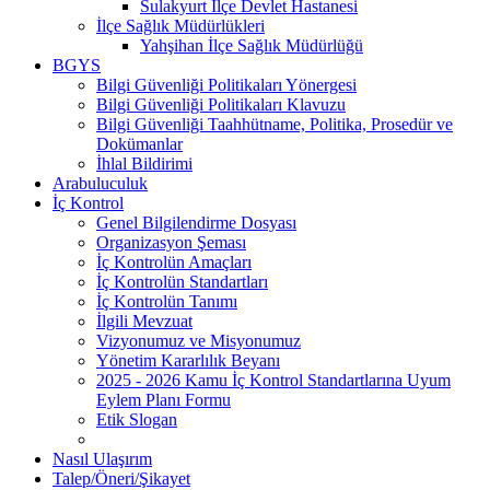
Sulakyurt İlçe Devlet Hastanesi
İlçe Sağlık Müdürlükleri
Yahşihan İlçe Sağlık Müdürlüğü
BGYS
Bilgi Güvenliği Politikaları Yönergesi
Bilgi Güvenliği Politikaları Klavuzu
Bilgi Güvenliği Taahhütname, Politika, Prosedür ve
Dokümanlar
İhlal Bildirimi
Arabuluculuk
İç Kontrol
Genel Bilgilendirme Dosyası
Organizasyon Şeması
İç Kontrolün Amaçları
İç Kontrolün Standartları
İç Kontrolün Tanımı
İlgili Mevzuat
Vizyonumuz ve Misyonumuz
Yönetim Kararlılık Beyanı
2025 - 2026 Kamu İç Kontrol Standartlarına Uyum
Eylem Planı Formu
Etik Slogan
Nasıl Ulaşırım
Talep/Öneri/Şikayet