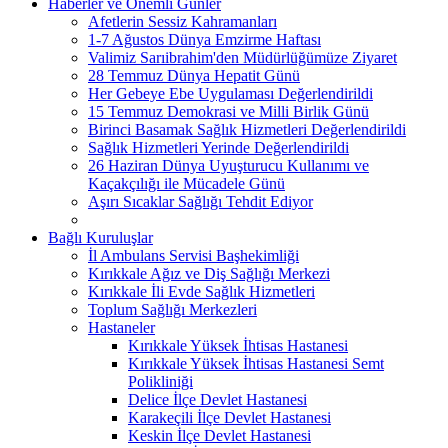
Haberler ve Önemli Günler
Afetlerin Sessiz Kahramanları
1-7 Ağustos Dünya Emzirme Haftası
Valimiz Sarıibrahim'den Müdürlüğümüze Ziyaret
28 Temmuz Dünya Hepatit Günü
Her Gebeye Ebe Uygulaması Değerlendirildi
15 Temmuz Demokrasi ve Milli Birlik Günü
Birinci Basamak Sağlık Hizmetleri Değerlendirildi
Sağlık Hizmetleri Yerinde Değerlendirildi
26 Haziran Dünya Uyuşturucu Kullanımı ve
Kaçakçılığı ile Mücadele Günü
Aşırı Sıcaklar Sağlığı Tehdit Ediyor
Bağlı Kuruluşlar
İl Ambulans Servisi Başhekimliği
Kırıkkale Ağız ve Diş Sağlığı Merkezi
Kırıkkale İli Evde Sağlık Hizmetleri
Toplum Sağlığı Merkezleri
Hastaneler
Kırıkkale Yüksek İhtisas Hastanesi
Kırıkkale Yüksek İhtisas Hastanesi Semt
Polikliniği
Delice İlçe Devlet Hastanesi
Karakeçili İlçe Devlet Hastanesi
Keskin İlçe Devlet Hastanesi