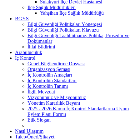
Sulakyurt İlçe Devlet Hastanesi
İlçe Sağlık Müdürlükleri
Yahşihan İlçe Sağlık Müdürlüğü
BGYS
Bilgi Güvenliği Politikaları Yönergesi
Bilgi Güvenliği Politikaları Klavuzu
Bilgi Güvenliği Taahhütname, Politika, Prosedür ve
Dokümanlar
İhlal Bildirimi
Arabuluculuk
İç Kontrol
Genel Bilgilendirme Dosyası
Organizasyon Şeması
İç Kontrolün Amaçları
İç Kontrolün Standartları
İç Kontrolün Tanımı
İlgili Mevzuat
Vizyonumuz ve Misyonumuz
Yönetim Kararlılık Beyanı
2025 - 2026 Kamu İç Kontrol Standartlarına Uyum
Eylem Planı Formu
Etik Slogan
Nasıl Ulaşırım
Talep/Öneri/Şikayet