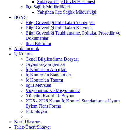
Sulakyurt İlçe Devlet Hastanesi
İlçe Sağlık Müdürlükleri
Yahşihan İlçe Sağlık Müdürlüğü
BGYS
Bilgi Güvenliği Politikaları Yönergesi
Bilgi Güvenliği Politikaları Klavuzu
Bilgi Güvenliği Taahhütname, Politika, Prosedür ve
Dokümanlar
İhlal Bildirimi
Arabuluculuk
İç Kontrol
Genel Bilgilendirme Dosyası
Organizasyon Şeması
İç Kontrolün Amaçları
İç Kontrolün Standartları
İç Kontrolün Tanımı
İlgili Mevzuat
Vizyonumuz ve Misyonumuz
Yönetim Kararlılık Beyanı
2025 - 2026 Kamu İç Kontrol Standartlarına Uyum
Eylem Planı Formu
Etik Slogan
Nasıl Ulaşırım
Talep/Öneri/Şikayet