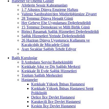
Haberler ve Önemli Günler
Afetlerin Sessiz Kahramanları
1-7 Ağustos Dünya Emzirme Haftası
Valimiz Sarıibrahim'den Müdürlüğümüze Ziyaret
28 Temmuz Dünya Hepatit Günü
Her Gebeye Ebe Uygulaması Değerlendirildi
15 Temmuz Demokrasi ve Milli Birlik Günü
Birinci Basamak Sağlık Hizmetleri Değerlendirildi
Sağlık Hizmetleri Yerinde Değerlendirildi
26 Haziran Dünya Uyuşturucu Kullanımı ve
Kaçakçılığı ile Mücadele Günü
Aşırı Sıcaklar Sağlığı Tehdit Ediyor
Bağlı Kuruluşlar
İl Ambulans Servisi Başhekimliği
Kırıkkale Ağız ve Diş Sağlığı Merkezi
Kırıkkale İli Evde Sağlık Hizmetleri
Toplum Sağlığı Merkezleri
Hastaneler
Kırıkkale Yüksek İhtisas Hastanesi
Kırıkkale Yüksek İhtisas Hastanesi Semt
Polikliniği
Delice İlçe Devlet Hastanesi
Karakeçili İlçe Devlet Hastanesi
Keskin İlçe Devlet Hastanesi