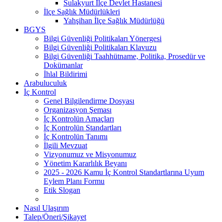
Sulakyurt İlçe Devlet Hastanesi
İlçe Sağlık Müdürlükleri
Yahşihan İlçe Sağlık Müdürlüğü
BGYS
Bilgi Güvenliği Politikaları Yönergesi
Bilgi Güvenliği Politikaları Klavuzu
Bilgi Güvenliği Taahhütname, Politika, Prosedür ve
Dokümanlar
İhlal Bildirimi
Arabuluculuk
İç Kontrol
Genel Bilgilendirme Dosyası
Organizasyon Şeması
İç Kontrolün Amaçları
İç Kontrolün Standartları
İç Kontrolün Tanımı
İlgili Mevzuat
Vizyonumuz ve Misyonumuz
Yönetim Kararlılık Beyanı
2025 - 2026 Kamu İç Kontrol Standartlarına Uyum
Eylem Planı Formu
Etik Slogan
Nasıl Ulaşırım
Talep/Öneri/Şikayet