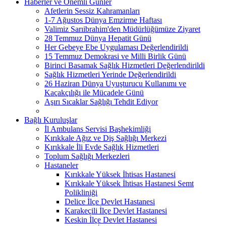
Haberler ve Önemli Günler
Afetlerin Sessiz Kahramanları
1-7 Ağustos Dünya Emzirme Haftası
Valimiz Sarıibrahim'den Müdürlüğümüze Ziyaret
28 Temmuz Dünya Hepatit Günü
Her Gebeye Ebe Uygulaması Değerlendirildi
15 Temmuz Demokrasi ve Milli Birlik Günü
Birinci Basamak Sağlık Hizmetleri Değerlendirildi
Sağlık Hizmetleri Yerinde Değerlendirildi
26 Haziran Dünya Uyuşturucu Kullanımı ve
Kaçakçılığı ile Mücadele Günü
Aşırı Sıcaklar Sağlığı Tehdit Ediyor
Bağlı Kuruluşlar
İl Ambulans Servisi Başhekimliği
Kırıkkale Ağız ve Diş Sağlığı Merkezi
Kırıkkale İli Evde Sağlık Hizmetleri
Toplum Sağlığı Merkezleri
Hastaneler
Kırıkkale Yüksek İhtisas Hastanesi
Kırıkkale Yüksek İhtisas Hastanesi Semt
Polikliniği
Delice İlçe Devlet Hastanesi
Karakeçili İlçe Devlet Hastanesi
Keskin İlçe Devlet Hastanesi