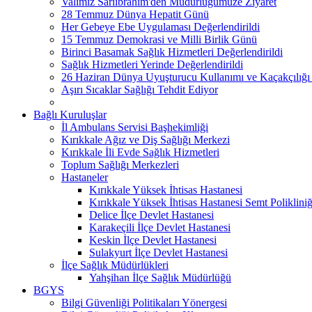
Valimiz Sarıibrahim'den Müdürlüğümüze Ziyaret
28 Temmuz Dünya Hepatit Günü
Her Gebeye Ebe Uygulaması Değerlendirildi
15 Temmuz Demokrasi ve Milli Birlik Günü
Birinci Basamak Sağlık Hizmetleri Değerlendirildi
Sağlık Hizmetleri Yerinde Değerlendirildi
26 Haziran Dünya Uyuşturucu Kullanımı ve Kaçakçılığı
Aşırı Sıcaklar Sağlığı Tehdit Ediyor
Bağlı Kuruluşlar
İl Ambulans Servisi Başhekimliği
Kırıkkale Ağız ve Diş Sağlığı Merkezi
Kırıkkale İli Evde Sağlık Hizmetleri
Toplum Sağlığı Merkezleri
Hastaneler
Kırıkkale Yüksek İhtisas Hastanesi
Kırıkkale Yüksek İhtisas Hastanesi Semt Polikliniğ
Delice İlçe Devlet Hastanesi
Karakeçili İlçe Devlet Hastanesi
Keskin İlçe Devlet Hastanesi
Sulakyurt İlçe Devlet Hastanesi
İlçe Sağlık Müdürlükleri
Yahşihan İlçe Sağlık Müdürlüğü
BGYS
Bilgi Güvenliği Politikaları Yönergesi