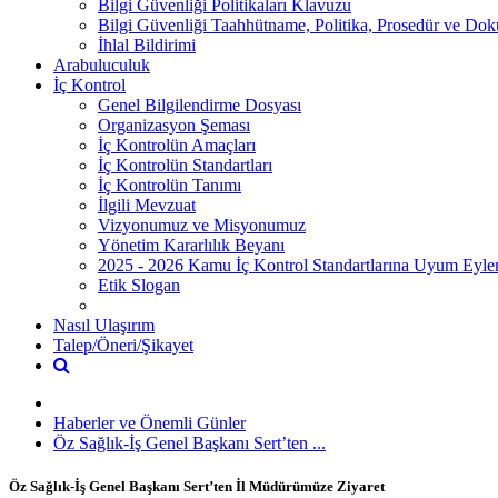
Bilgi Güvenliği Politikaları Klavuzu
Bilgi Güvenliği Taahhütname, Politika, Prosedür ve Do
İhlal Bildirimi
Arabuluculuk
İç Kontrol
Genel Bilgilendirme Dosyası
Organizasyon Şeması
İç Kontrolün Amaçları
İç Kontrolün Standartları
İç Kontrolün Tanımı
İlgili Mevzuat
Vizyonumuz ve Misyonumuz
Yönetim Kararlılık Beyanı
2025 - 2026 Kamu İç Kontrol Standartlarına Uyum Eyl
Etik Slogan
Nasıl Ulaşırım
Talep/Öneri/Şikayet
Haberler ve Önemli Günler
Öz Sağlık-İş Genel Başkanı Sert’ten ...
Öz Sağlık-İş Genel Başkanı Sert’ten İl Müdürümüze Ziyaret