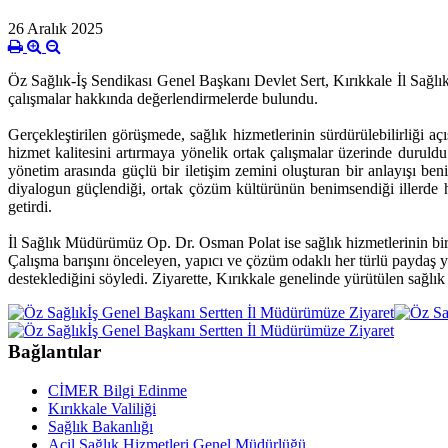
26 Aralık 2025
Öz Sağlık-İş Sendikası Genel Başkanı Devlet Sert, Kırıkkale İl Sağl
çalışmalar hakkında değerlendirmelerde bulundu.
Gerçekleştirilen görüşmede, sağlık hizmetlerinin sürdürülebilirliği aç
hizmet kalitesini artırmaya yönelik ortak çalışmalar üzerinde duruldu
yönetim arasında güçlü bir iletişim zemini oluşturan bir anlayışı ben
diyalogun güçlendiği, ortak çözüm kültürünün benimsendiği illerde hi
getirdi.
İl Sağlık Müdürümüz Op. Dr. Osman Polat ise sağlık hizmetlerinin bir
Çalışma barışını önceleyen, yapıcı ve çözüm odaklı her türlü paydaş 
desteklediğini söyledi. Ziyarette, Kırıkkale genelinde yürütülen sağlık
Bağlantılar
CİMER Bilgi Edinme
Kırıkkale Valiliği
Sağlık Bakanlığı
Acil Sağlık Hizmetleri Genel Müdürlüğü