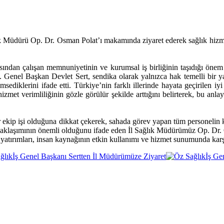
ık Müdürü Op. Dr. Osman Polat’ı makamında ziyaret ederek sağlık hizmet
ısından çalışan memnuniyetinin ve kurumsal iş birliğinin taşıdığı önem e
. Genel Başkan Devlet Sert, sendika olarak yalnızca hak temelli bir ya
imsediklerini ifade etti. Türkiye’nin farklı illerinde hayata geçirile
zmet verimliliğinin gözle görülür şekilde arttığını belirterek, bu an
 ekip işi olduğuna dikkat çekerek, sahada görev yapan tüm personelin ka
yaklaşımının önemli olduğunu ifade eden İl Sağlık Müdürümüz Op. Dr. Os
 yatırımları, insan kaynağının etkin kullanımı ve hizmet sunumunda karşı