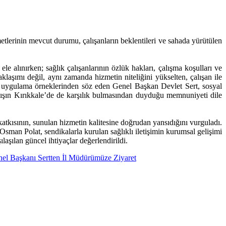
lerinin mevcut durumu, çalışanların beklentileri ve sahada yürütülen
le alınırken; sağlık çalışanlarının özlük hakları, çalışma koşulları ve
klaşımı değil, aynı zamanda hizmetin niteliğini yükselten, çalışan ile
n iyi uygulama örneklerinden söz eden Genel Başkan Devlet Sert, sosyal
layışın Kırıkkale’de de karşılık bulmasından duyduğu memnuniyeti dile
tkısının, sunulan hizmetin kalitesine doğrudan yansıdığını vurguladı.
man Polat, sendikalarla kurulan sağlıklı iletişimin kurumsal gelişimi
laşılan güncel ihtiyaçlar değerlendirildi.