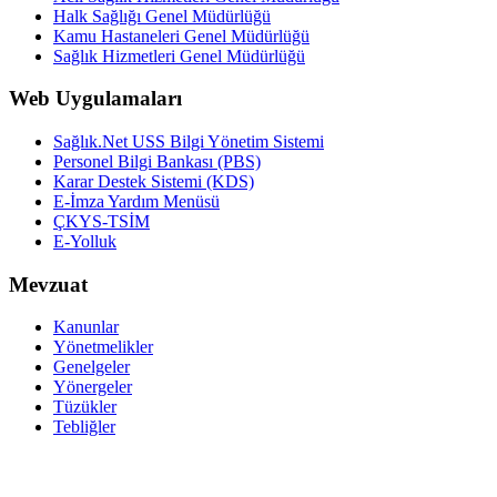
Halk Sağlığı Genel Müdürlüğü
Kamu Hastaneleri Genel Müdürlüğü
Sağlık Hizmetleri Genel Müdürlüğü
Web Uygulamaları
Sağlık.Net USS Bilgi Yönetim Sistemi
Personel Bilgi Bankası (PBS)
Karar Destek Sistemi (KDS)
E-İmza Yardım Menüsü
ÇKYS-TSİM
E-Yolluk
Mevzuat
Kanunlar
Yönetmelikler
Genelgeler
Yönergeler
Tüzükler
Tebliğler