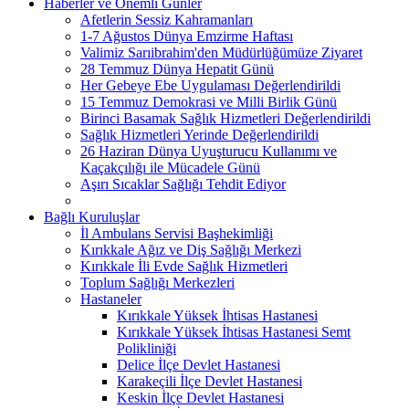
Haberler ve Önemli Günler
Afetlerin Sessiz Kahramanları
1-7 Ağustos Dünya Emzirme Haftası
Valimiz Sarıibrahim'den Müdürlüğümüze Ziyaret
28 Temmuz Dünya Hepatit Günü
Her Gebeye Ebe Uygulaması Değerlendirildi
15 Temmuz Demokrasi ve Milli Birlik Günü
Birinci Basamak Sağlık Hizmetleri Değerlendirildi
Sağlık Hizmetleri Yerinde Değerlendirildi
26 Haziran Dünya Uyuşturucu Kullanımı ve
Kaçakçılığı ile Mücadele Günü
Aşırı Sıcaklar Sağlığı Tehdit Ediyor
Bağlı Kuruluşlar
İl Ambulans Servisi Başhekimliği
Kırıkkale Ağız ve Diş Sağlığı Merkezi
Kırıkkale İli Evde Sağlık Hizmetleri
Toplum Sağlığı Merkezleri
Hastaneler
Kırıkkale Yüksek İhtisas Hastanesi
Kırıkkale Yüksek İhtisas Hastanesi Semt
Polikliniği
Delice İlçe Devlet Hastanesi
Karakeçili İlçe Devlet Hastanesi
Keskin İlçe Devlet Hastanesi