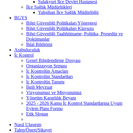
Sulakyurt İlçe Devlet Hastanesi
İlçe Sağlık Müdürlükleri
Yahşihan İlçe Sağlık Müdürlüğü
BGYS
Bilgi Güvenliği Politikaları Yönergesi
Bilgi Güvenliği Politikaları Klavuzu
Bilgi Güvenliği Taahhütname, Politika, Prosedür ve
Dokümanlar
İhlal Bildirimi
Arabuluculuk
İç Kontrol
Genel Bilgilendirme Dosyası
Organizasyon Şeması
İç Kontrolün Amaçları
İç Kontrolün Standartları
İç Kontrolün Tanımı
İlgili Mevzuat
Vizyonumuz ve Misyonumuz
Yönetim Kararlılık Beyanı
2025 - 2026 Kamu İç Kontrol Standartlarına Uyum
Eylem Planı Formu
Etik Slogan
Nasıl Ulaşırım
Talep/Öneri/Şikayet