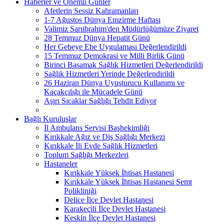
Haberler ve Önemli Günler
Afetlerin Sessiz Kahramanları
1-7 Ağustos Dünya Emzirme Haftası
Valimiz Sarıibrahim'den Müdürlüğümüze Ziyaret
28 Temmuz Dünya Hepatit Günü
Her Gebeye Ebe Uygulaması Değerlendirildi
15 Temmuz Demokrasi ve Milli Birlik Günü
Birinci Basamak Sağlık Hizmetleri Değerlendirildi
Sağlık Hizmetleri Yerinde Değerlendirildi
26 Haziran Dünya Uyuşturucu Kullanımı ve
Kaçakçılığı ile Mücadele Günü
Aşırı Sıcaklar Sağlığı Tehdit Ediyor
Bağlı Kuruluşlar
İl Ambulans Servisi Başhekimliği
Kırıkkale Ağız ve Diş Sağlığı Merkezi
Kırıkkale İli Evde Sağlık Hizmetleri
Toplum Sağlığı Merkezleri
Hastaneler
Kırıkkale Yüksek İhtisas Hastanesi
Kırıkkale Yüksek İhtisas Hastanesi Semt
Polikliniği
Delice İlçe Devlet Hastanesi
Karakeçili İlçe Devlet Hastanesi
Keskin İlçe Devlet Hastanesi