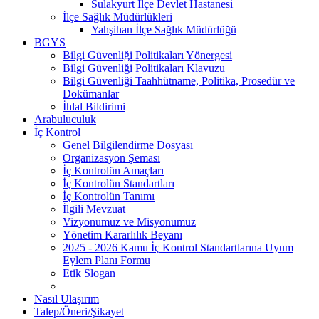
Sulakyurt İlçe Devlet Hastanesi
İlçe Sağlık Müdürlükleri
Yahşihan İlçe Sağlık Müdürlüğü
BGYS
Bilgi Güvenliği Politikaları Yönergesi
Bilgi Güvenliği Politikaları Klavuzu
Bilgi Güvenliği Taahhütname, Politika, Prosedür ve
Dokümanlar
İhlal Bildirimi
Arabuluculuk
İç Kontrol
Genel Bilgilendirme Dosyası
Organizasyon Şeması
İç Kontrolün Amaçları
İç Kontrolün Standartları
İç Kontrolün Tanımı
İlgili Mevzuat
Vizyonumuz ve Misyonumuz
Yönetim Kararlılık Beyanı
2025 - 2026 Kamu İç Kontrol Standartlarına Uyum
Eylem Planı Formu
Etik Slogan
Nasıl Ulaşırım
Talep/Öneri/Şikayet