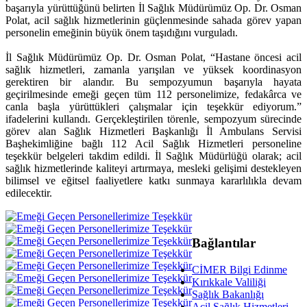
başarıyla yürüttüğünü belirten İl Sağlık Müdürümüz Op. Dr. Osman
Polat, acil sağlık hizmetlerinin güçlenmesinde sahada görev yapan
personelin emeğinin büyük önem taşıdığını vurguladı.
İl Sağlık Müdürümüz Op. Dr. Osman Polat, “Hastane öncesi acil
sağlık hizmetleri, zamanla yarışılan ve yüksek koordinasyon
gerektiren bir alandır. Bu sempozyumun başarıyla hayata
geçirilmesinde emeği geçen tüm 112 personelimize, fedakârca ve
canla başla yürüttükleri çalışmalar için teşekkür ediyorum.”
ifadelerini kullandı. Gerçekleştirilen törenle, sempozyum sürecinde
görev alan Sağlık Hizmetleri Başkanlığı İl Ambulans Servisi
Başhekimliğine bağlı 112 Acil Sağlık Hizmetleri personeline
teşekkür belgeleri takdim edildi. İl Sağlık Müdürlüğü olarak; acil
sağlık hizmetlerinde kaliteyi artırmaya, mesleki gelişimi destekleyen
bilimsel ve eğitsel faaliyetlere katkı sunmaya kararlılıkla devam
edilecektir.
Bağlantılar
CİMER Bilgi Edinme
Kırıkkale Valiliği
Sağlık Bakanlığı
Acil Sağlık Hizmetleri