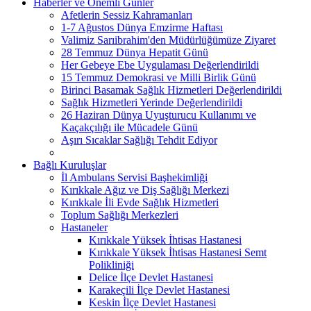
Haberler ve Önemli Günler
Afetlerin Sessiz Kahramanları
1-7 Ağustos Dünya Emzirme Haftası
Valimiz Sarıibrahim'den Müdürlüğümüze Ziyaret
28 Temmuz Dünya Hepatit Günü
Her Gebeye Ebe Uygulaması Değerlendirildi
15 Temmuz Demokrasi ve Milli Birlik Günü
Birinci Basamak Sağlık Hizmetleri Değerlendirildi
Sağlık Hizmetleri Yerinde Değerlendirildi
26 Haziran Dünya Uyuşturucu Kullanımı ve
Kaçakçılığı ile Mücadele Günü
Aşırı Sıcaklar Sağlığı Tehdit Ediyor
Bağlı Kuruluşlar
İl Ambulans Servisi Başhekimliği
Kırıkkale Ağız ve Diş Sağlığı Merkezi
Kırıkkale İli Evde Sağlık Hizmetleri
Toplum Sağlığı Merkezleri
Hastaneler
Kırıkkale Yüksek İhtisas Hastanesi
Kırıkkale Yüksek İhtisas Hastanesi Semt
Polikliniği
Delice İlçe Devlet Hastanesi
Karakeçili İlçe Devlet Hastanesi
Keskin İlçe Devlet Hastanesi