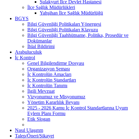
Sulakyurt İlçe Devlet Hastanesi
İlçe Sağlık Müdürlükleri
Yahşihan İlçe Sağlık Müdürlüğü
BGYS
Bilgi Güvenliği Politikaları Yönergesi
Bilgi Güvenliği Politikaları Klavuzu
Bilgi Güvenliği Taahhütname, Politika, Prosedür ve
Dokümanlar
İhlal Bildirimi
Arabuluculuk
İç Kontrol
Genel Bilgilendirme Dosyası
Organizasyon Şeması
İç Kontrolün Amaçları
İç Kontrolün Standartları
İç Kontrolün Tanımı
İlgili Mevzuat
Vizyonumuz ve Misyonumuz
Yönetim Kararlılık Beyanı
2025 - 2026 Kamu İç Kontrol Standartlarına Uyum
Eylem Planı Formu
Etik Slogan
Nasıl Ulaşırım
Talep/Öneri/Şikayet