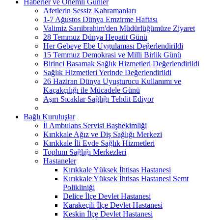
Haberler ve Önemli Günler
Afetlerin Sessiz Kahramanları
1-7 Ağustos Dünya Emzirme Haftası
Valimiz Sarıibrahim'den Müdürlüğümüze Ziyaret
28 Temmuz Dünya Hepatit Günü
Her Gebeye Ebe Uygulaması Değerlendirildi
15 Temmuz Demokrasi ve Milli Birlik Günü
Birinci Basamak Sağlık Hizmetleri Değerlendirildi
Sağlık Hizmetleri Yerinde Değerlendirildi
26 Haziran Dünya Uyuşturucu Kullanımı ve
Kaçakçılığı ile Mücadele Günü
Aşırı Sıcaklar Sağlığı Tehdit Ediyor
Bağlı Kuruluşlar
İl Ambulans Servisi Başhekimliği
Kırıkkale Ağız ve Diş Sağlığı Merkezi
Kırıkkale İli Evde Sağlık Hizmetleri
Toplum Sağlığı Merkezleri
Hastaneler
Kırıkkale Yüksek İhtisas Hastanesi
Kırıkkale Yüksek İhtisas Hastanesi Semt
Polikliniği
Delice İlçe Devlet Hastanesi
Karakeçili İlçe Devlet Hastanesi
Keskin İlçe Devlet Hastanesi