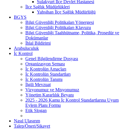
Sulakyurt İlçe Devlet Hastanesi
İlçe Sağlık Müdürlükleri
Yahşihan İlçe Sağlık Müdürlüğü
BGYS
Bilgi Güvenliği Politikaları Yönergesi
Bilgi Güvenliği Politikaları Klavuzu
Bilgi Güvenliği Taahhütname, Politika, Prosedür ve
Dokümanlar
İhlal Bildirimi
Arabuluculuk
İç Kontrol
Genel Bilgilendirme Dosyası
Organizasyon Şeması
İç Kontrolün Amaçları
İç Kontrolün Standartları
İç Kontrolün Tanımı
İlgili Mevzuat
Vizyonumuz ve Misyonumuz
Yönetim Kararlılık Beyanı
2025 - 2026 Kamu İç Kontrol Standartlarına Uyum
Eylem Planı Formu
Etik Slogan
Nasıl Ulaşırım
Talep/Öneri/Şikayet