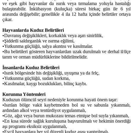
ve eşek gibi hayvanlar da ısırık veya tırmalama yoluyla hastalığı
bulaştırabilir. İnkübasyon (kuluçka) süresi birkaç gün ile 6 yıl
arasında değişebilir; genellikle 4 ila 12 hafta içinde belirtiler ortaya
çıkar.
Hayvanlarda Kuduz Belirtileri
•
Davranış değişiklikleri, korkaklık veya aşırı sinirlilik,
•
Şiddetli saldırganlık ve ısırma eğilimi,
•
Yutkunma güçlüğü, salya akıntısı ve kasılmalar.
•
Bu belirtileri gösteren hayvanlardan uzak durulmalı ve derhal il/ilçe
tarım ve orman müdürlüklerine bildirilmelidir.
İnsanlarda Kuduz Belirtileri
•
Isırık bölgesinde his değişikliği, uyuşma ya da felç,
•
Yutkunma güçlüğü, sudan korkma,
•
Kasılmalar, kaygı bozuklukları, bilinç kaybı.
Korunma Yöntemleri
Kuduzun ölümcül seyri nedeniyle korunma hayati önem taşır:
•
Isırılan bölge vakit kaybetmeden bol su ve sabunla yıkanmalı,
ardından alkol veya tentürdiyot uygulanmalı,
•
Göz, ağız veya burun mukozası temas etmişse bol suyla yıkanmalı,
•
En kısa sürede sağlık kuruluşuna başvurulmalı ve hekimin önerdiği
aşı programı eksiksiz uygulanmalı,
•
Evcil hayvanlara her yıl düzenli kuduz aşısı yaptırılmalı,