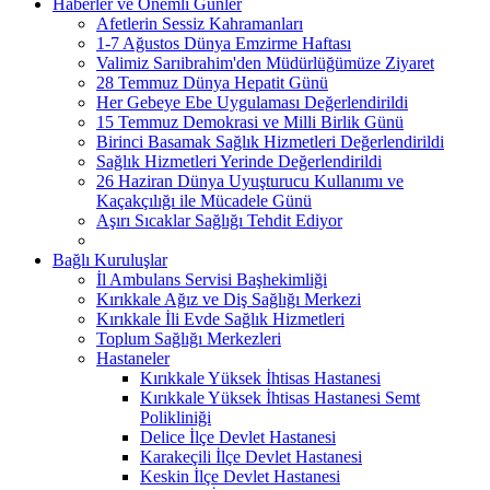
Haberler ve Önemli Günler
Afetlerin Sessiz Kahramanları
1-7 Ağustos Dünya Emzirme Haftası
Valimiz Sarıibrahim'den Müdürlüğümüze Ziyaret
28 Temmuz Dünya Hepatit Günü
Her Gebeye Ebe Uygulaması Değerlendirildi
15 Temmuz Demokrasi ve Milli Birlik Günü
Birinci Basamak Sağlık Hizmetleri Değerlendirildi
Sağlık Hizmetleri Yerinde Değerlendirildi
26 Haziran Dünya Uyuşturucu Kullanımı ve
Kaçakçılığı ile Mücadele Günü
Aşırı Sıcaklar Sağlığı Tehdit Ediyor
Bağlı Kuruluşlar
İl Ambulans Servisi Başhekimliği
Kırıkkale Ağız ve Diş Sağlığı Merkezi
Kırıkkale İli Evde Sağlık Hizmetleri
Toplum Sağlığı Merkezleri
Hastaneler
Kırıkkale Yüksek İhtisas Hastanesi
Kırıkkale Yüksek İhtisas Hastanesi Semt
Polikliniği
Delice İlçe Devlet Hastanesi
Karakeçili İlçe Devlet Hastanesi
Keskin İlçe Devlet Hastanesi