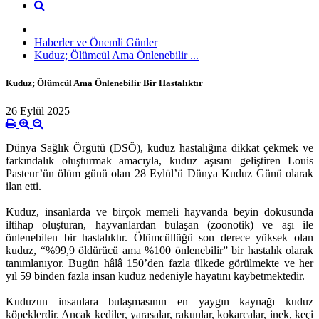
Haberler ve Önemli Günler
Kuduz; Ölümcül Ama Önlenebilir ...
Kuduz; Ölümcül Ama Önlenebilir Bir Hastalıktır
26 Eylül 2025
Dünya Sağlık Örgütü (DSÖ), kuduz hastalığına dikkat çekmek ve
farkındalık oluşturmak amacıyla, kuduz aşısını geliştiren Louis
Pasteur’ün ölüm günü olan 28 Eylül’ü Dünya Kuduz Günü olarak
ilan etti.
Kuduz, insanlarda ve birçok memeli hayvanda beyin dokusunda
iltihap oluşturan, hayvanlardan bulaşan (zoonotik) ve aşı ile
önlenebilen bir hastalıktır. Ölümcüllüğü son derece yüksek olan
kuduz, “%99,9 öldürücü ama %100 önlenebilir” bir hastalık olarak
tanımlanıyor. Bugün hâlâ 150’den fazla ülkede görülmekte ve her
yıl 59 binden fazla insan kuduz nedeniyle hayatını kaybetmektedir.
Kuduzun insanlara bulaşmasının en yaygın kaynağı kuduz
köpeklerdir. Ancak kediler, yarasalar, rakunlar, kokarcalar, inek, keçi