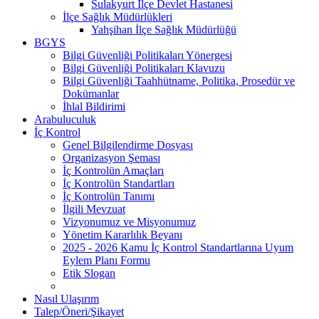
Sulakyurt İlçe Devlet Hastanesi
İlçe Sağlık Müdürlükleri
Yahşihan İlçe Sağlık Müdürlüğü
BGYS
Bilgi Güvenliği Politikaları Yönergesi
Bilgi Güvenliği Politikaları Klavuzu
Bilgi Güvenliği Taahhütname, Politika, Prosedür ve
Dokümanlar
İhlal Bildirimi
Arabuluculuk
İç Kontrol
Genel Bilgilendirme Dosyası
Organizasyon Şeması
İç Kontrolün Amaçları
İç Kontrolün Standartları
İç Kontrolün Tanımı
İlgili Mevzuat
Vizyonumuz ve Misyonumuz
Yönetim Kararlılık Beyanı
2025 - 2026 Kamu İç Kontrol Standartlarına Uyum
Eylem Planı Formu
Etik Slogan
Nasıl Ulaşırım
Talep/Öneri/Şikayet