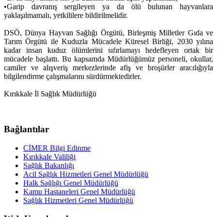
•
Garip davranış sergileyen ya da ölü bulunan hayvanlara
yaklaşılmamalı, yetkililere bildirilmelidir.
DSÖ, Dünya Hayvan Sağlığı Örgütü, Birleşmiş Milletler Gıda ve
Tarım Örgütü ile Kuduzla Mücadele Küresel Birliği, 2030 yılına
kadar insan kuduz ölümlerini sıfırlamayı hedefleyen ortak bir
mücadele başlattı. Bu kapsamda Müdürlüğümüz personeli, okullar,
camiler ve alışveriş merkezlerinde afiş ve broşürler aracılığıyla
bilgilendirme çalışmalarını sürdürmektedirler.
Kırıkkale İl Sağlık Müdürlüğü
Bağlantılar
CİMER Bilgi Edinme
Kırıkkale Valiliği
Sağlık Bakanlığı
Acil Sağlık Hizmetleri Genel Müdürlüğü
Halk Sağlığı Genel Müdürlüğü
Kamu Hastaneleri Genel Müdürlüğü
Sağlık Hizmetleri Genel Müdürlüğü