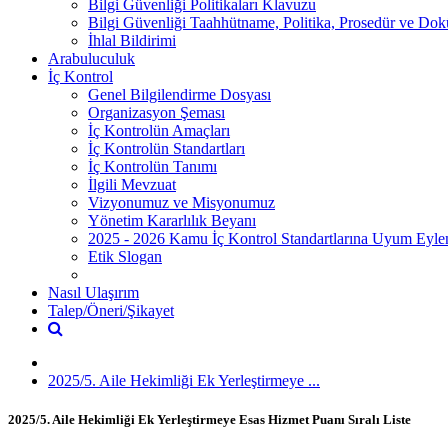
Bilgi Güvenliği Politikaları Klavuzu
Bilgi Güvenliği Taahhütname, Politika, Prosedür ve Do
İhlal Bildirimi
Arabuluculuk
İç Kontrol
Genel Bilgilendirme Dosyası
Organizasyon Şeması
İç Kontrolün Amaçları
İç Kontrolün Standartları
İç Kontrolün Tanımı
İlgili Mevzuat
Vizyonumuz ve Misyonumuz
Yönetim Kararlılık Beyanı
2025 - 2026 Kamu İç Kontrol Standartlarına Uyum Eyl
Etik Slogan
Nasıl Ulaşırım
Talep/Öneri/Şikayet
2025/5. Aile Hekimliği Ek Yerleştirmeye ...
2025/5. Aile Hekimliği Ek Yerleştirmeye Esas Hizmet Puanı Sıralı Liste