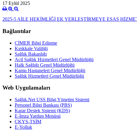
17 Eylül 2025
2025-5 AİLE HEKİMLİĞİ EK YERLEŞTİRMEYE ESAS HİZMET
Bağlantılar
CİMER Bilgi Edinme
Kırıkkale Valiliği
Sağlık Bakanlığı
Acil Sağlık Hizmetleri Genel Müdürlüğü
Halk Sağlığı Genel Müdürlüğü
Kamu Hastaneleri Genel Müdürlüğü
Sağlık Hizmetleri Genel Müdürlüğü
Web Uygulamaları
Sağlık.Net USS Bilgi Yönetim Sistemi
Personel Bilgi Bankası (PBS)
Karar Destek Sistemi (KDS)
E-İmza Yardım Menüsü
ÇKYS-TSİM
E-Yolluk