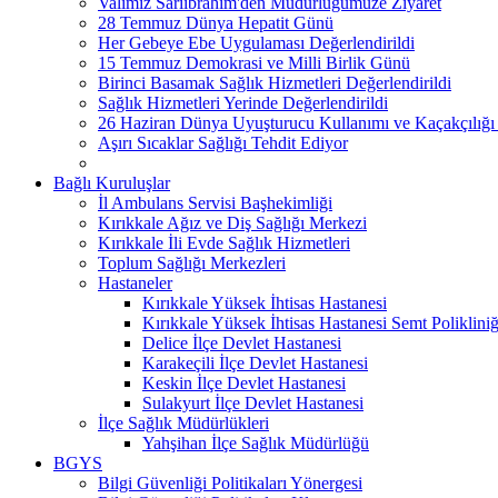
Valimiz Sarıibrahim'den Müdürlüğümüze Ziyaret
28 Temmuz Dünya Hepatit Günü
Her Gebeye Ebe Uygulaması Değerlendirildi
15 Temmuz Demokrasi ve Milli Birlik Günü
Birinci Basamak Sağlık Hizmetleri Değerlendirildi
Sağlık Hizmetleri Yerinde Değerlendirildi
26 Haziran Dünya Uyuşturucu Kullanımı ve Kaçakçılığı
Aşırı Sıcaklar Sağlığı Tehdit Ediyor
Bağlı Kuruluşlar
İl Ambulans Servisi Başhekimliği
Kırıkkale Ağız ve Diş Sağlığı Merkezi
Kırıkkale İli Evde Sağlık Hizmetleri
Toplum Sağlığı Merkezleri
Hastaneler
Kırıkkale Yüksek İhtisas Hastanesi
Kırıkkale Yüksek İhtisas Hastanesi Semt Polikliniğ
Delice İlçe Devlet Hastanesi
Karakeçili İlçe Devlet Hastanesi
Keskin İlçe Devlet Hastanesi
Sulakyurt İlçe Devlet Hastanesi
İlçe Sağlık Müdürlükleri
Yahşihan İlçe Sağlık Müdürlüğü
BGYS
Bilgi Güvenliği Politikaları Yönergesi