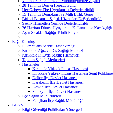
Valimiz Sarıibrahim'den Müdürlüğümüze Ziyaret
28 Temmuz Dünya Hepatit Günü
Her Gebeye Ebe Uygulaması Değerlendirildi
15 Temmuz Demokrasi ve Milli Birlik Günü
Birinci Basamak Sağlık Hizmetleri Değerlendirildi
Sağlık Hizmetleri Yerinde Değerlendirildi
26 Haziran Dünya Uyuşturucu Kullanımı ve Kaçakçılığı
Aşırı Sıcaklar Sağlığı Tehdit Ediyor
Bağlı Kuruluşlar
İl Ambulans Servisi Başhekimliği
Kırıkkale Ağız ve Diş Sağlığı Merkezi
Kırıkkale İli Evde Sağlık Hizmetleri
Toplum Sağlığı Merkezleri
Hastaneler
Kırıkkale Yüksek İhtisas Hastanesi
Kırıkkale Yüksek İhtisas Hastanesi Semt Polikliniğ
Delice İlçe Devlet Hastanesi
Karakeçili İlçe Devlet Hastanesi
Keskin İlçe Devlet Hastanesi
Sulakyurt İlçe Devlet Hastanesi
İlçe Sağlık Müdürlükleri
Yahşihan İlçe Sağlık Müdürlüğü
BGYS
Bilgi Güvenliği Politikaları Yönergesi