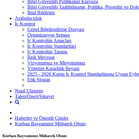
Bilgi Güvenliği Politikaları Klavuzu
Bilgi Güvenliği Taahhütname, Politika, Prosedür ve Do
İhlal Bildirimi
Arabuluculuk
İç Kontrol
Genel Bilgilendirme Dosyası
Organizasyon Şeması
İç Kontrolün Amaçları
İç Kontrolün Standartları
İç Kontrolün Tanımı
İlgili Mevzuat
Vizyonumuz ve Misyonumuz
Yönetim Kararlılık Beyanı
2025 - 2026 Kamu İç Kontrol Standartlarına Uyum Eyl
Etik Slogan
Nasıl Ulaşırım
Talep/Öneri/Şikayet
Haberler ve Önemli Günler
Kurban Bayramınız Mübarek Olsun
Kurban Bayramınız Mübarek Olsun