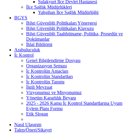
Sulakyurt İlçe Devlet Hastanesi
İlçe Sağlık Müdürlükleri
Yahşihan İlçe Sağlık Müdürlüğü
BGYS
Bilgi Güvenliği Politikaları Yönergesi
Bilgi Güvenliği Politikaları Klavuzu
Bilgi Güvenliği Taahhütname, Politika, Prosedür ve
Dokümanlar
İhlal Bildirimi
Arabuluculuk
İç Kontrol
Genel Bilgilendirme Dosyası
Organizasyon Şeması
İç Kontrolün Amaçları
İç Kontrolün Standartları
İç Kontrolün Tanımı
İlgili Mevzuat
Vizyonumuz ve Misyonumuz
Yönetim Kararlılık Beyanı
2025 - 2026 Kamu İç Kontrol Standartlarına Uyum
Eylem Planı Formu
Etik Slogan
Nasıl Ulaşırım
Talep/Öneri/Şikayet