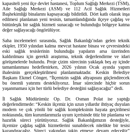
kapasiteli yeni ilçe devlet hastanesi, Toplum Sağlığı Merkezi (TSM),
Aile Sağlığı Merkezi (ASM) ve 112 Acil Sağlık Hizmetleri
Başhekimliği binalarını kapsayacağı bildirildi. Dört katlı olarak inşa
edilmesi planlanan yeni tesisin, tamamlandığında ilçeye çağdaş ve
bütünleşik bir sağlık hizmeti sunacağı ve bulunduğu bölgeye katma
değer sağlayacağı öngörülüyor.
Saha incelemeleri sırasında, Sağlık Bakanlığı’ndan gelen teknik
ekipler, 1950 yılından kalma mevcut hastane binası ve çevresindeki
eski sağlık tesislerinin bulunduğu yapıların arsa üzerinden
kaldırılması için gerekli araştırma, teknik değerlendirme ve idari
görüşmelerde bulundu. Proje çizim sürecinin yaklaşık beş ay içinde
tamamlanması hedeflenirken, 2026 yılının Ocak ayında yapım
ihalesinin gerçekleştirilmesi planlanmaktadır. Keskin Belediye
Başkanı Ekmel Cönger, “İlçemizin sağlık altyapısını güçlendirecek
bu önemli yatırımı destekliyoruz. İmar sürecinde hiçbir sorun
yaşanmaması için her türlü belediye desteğini sağlayacağız” dedi.
İl Sağlık Müdürümüz Op. Dr. Osman Polat ise yaptığı
değerlendirmede: “Keskin ilçemiz için uzun yıllardır ihtiyaç duyulan
modern ve çok yönlü bir sağlık kompleksinin hayata geçirilmesi
noktasında, tüm kurumlarımızla uyum içerisinde titiz bir planlama ve
hazırlık süreci yürütüyoruz. Sağlık Bakanlığımızın desteğiyle,
ilçemize çağdaş sağlık hizmetlerini sunabilecek nitelikte bir tesisi
kazandıracağız. Süreci yakından takip etmeye devam edeceğiz”