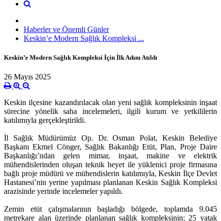
Haberler ve Önemli Günler
Keskin’e Modern Sağlık Kompleksi ...
Keskin’e Modern Sağlık Kompleksi İçin İlk Adım Atıldı
26 Mayıs 2025
Keskin ilçesine kazandırılacak olan yeni sağlık kompleksinin inşaat
sürecine yönelik saha incelemeleri, ilgili kurum ve yetkililerin
katılımıyla gerçekleştirildi.
İl Sağlık Müdürümüz Op. Dr. Osman Polat, Keskin Belediye
Başkanı Ekmel Cönger, Sağlık Bakanlığı Etüt, Plan, Proje Daire
Başkanlığı’ndan gelen mimar, inşaat, makine ve elektrik
mühendislerinden oluşan teknik heyet ile yüklenici proje firmasına
bağlı proje müdürü ve mühendislerin katılımıyla, Keskin İlçe Devlet
Hastanesi’nin yerine yapılması planlanan Keskin Sağlık Kompleksi
arazisinde yerinde incelemeler yapıldı.
Zemin etüt çalışmalarının başladığı bölgede, toplamda 9.045
metrekare alan üzerinde planlanan sağlık kompleksinin; 25 yatak