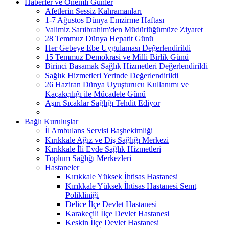
Haberler ve Önemli Günler
Afetlerin Sessiz Kahramanları
1-7 Ağustos Dünya Emzirme Haftası
Valimiz Sarıibrahim'den Müdürlüğümüze Ziyaret
28 Temmuz Dünya Hepatit Günü
Her Gebeye Ebe Uygulaması Değerlendirildi
15 Temmuz Demokrasi ve Milli Birlik Günü
Birinci Basamak Sağlık Hizmetleri Değerlendirildi
Sağlık Hizmetleri Yerinde Değerlendirildi
26 Haziran Dünya Uyuşturucu Kullanımı ve
Kaçakçılığı ile Mücadele Günü
Aşırı Sıcaklar Sağlığı Tehdit Ediyor
Bağlı Kuruluşlar
İl Ambulans Servisi Başhekimliği
Kırıkkale Ağız ve Diş Sağlığı Merkezi
Kırıkkale İli Evde Sağlık Hizmetleri
Toplum Sağlığı Merkezleri
Hastaneler
Kırıkkale Yüksek İhtisas Hastanesi
Kırıkkale Yüksek İhtisas Hastanesi Semt
Polikliniği
Delice İlçe Devlet Hastanesi
Karakeçili İlçe Devlet Hastanesi
Keskin İlçe Devlet Hastanesi