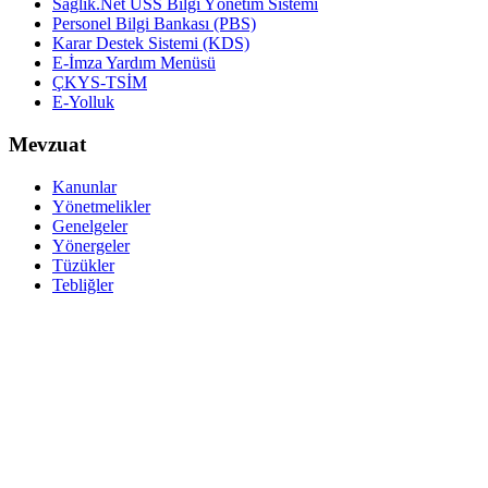
Sağlık.Net USS Bilgi Yönetim Sistemi
Personel Bilgi Bankası (PBS)
Karar Destek Sistemi (KDS)
E-İmza Yardım Menüsü
ÇKYS-TSİM
E-Yolluk
Mevzuat
Kanunlar
Yönetmelikler
Genelgeler
Yönergeler
Tüzükler
Tebliğler