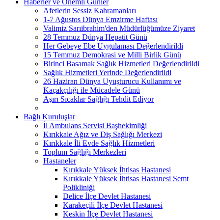
Haberler ve Önemli Günler
Afetlerin Sessiz Kahramanları
1-7 Ağustos Dünya Emzirme Haftası
Valimiz Sarıibrahim'den Müdürlüğümüze Ziyaret
28 Temmuz Dünya Hepatit Günü
Her Gebeye Ebe Uygulaması Değerlendirildi
15 Temmuz Demokrasi ve Milli Birlik Günü
Birinci Basamak Sağlık Hizmetleri Değerlendirildi
Sağlık Hizmetleri Yerinde Değerlendirildi
26 Haziran Dünya Uyuşturucu Kullanımı ve
Kaçakçılığı ile Mücadele Günü
Aşırı Sıcaklar Sağlığı Tehdit Ediyor
Bağlı Kuruluşlar
İl Ambulans Servisi Başhekimliği
Kırıkkale Ağız ve Diş Sağlığı Merkezi
Kırıkkale İli Evde Sağlık Hizmetleri
Toplum Sağlığı Merkezleri
Hastaneler
Kırıkkale Yüksek İhtisas Hastanesi
Kırıkkale Yüksek İhtisas Hastanesi Semt
Polikliniği
Delice İlçe Devlet Hastanesi
Karakeçili İlçe Devlet Hastanesi
Keskin İlçe Devlet Hastanesi