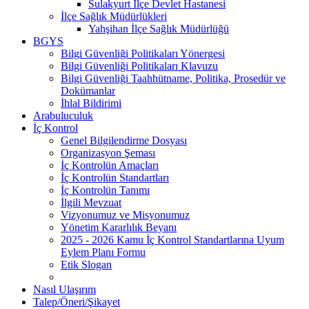
Sulakyurt İlçe Devlet Hastanesi
İlçe Sağlık Müdürlükleri
Yahşihan İlçe Sağlık Müdürlüğü
BGYS
Bilgi Güvenliği Politikaları Yönergesi
Bilgi Güvenliği Politikaları Klavuzu
Bilgi Güvenliği Taahhütname, Politika, Prosedür ve
Dokümanlar
İhlal Bildirimi
Arabuluculuk
İç Kontrol
Genel Bilgilendirme Dosyası
Organizasyon Şeması
İç Kontrolün Amaçları
İç Kontrolün Standartları
İç Kontrolün Tanımı
İlgili Mevzuat
Vizyonumuz ve Misyonumuz
Yönetim Kararlılık Beyanı
2025 - 2026 Kamu İç Kontrol Standartlarına Uyum
Eylem Planı Formu
Etik Slogan
Nasıl Ulaşırım
Talep/Öneri/Şikayet