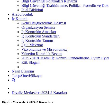
Bilgi Güvenliği Politikaları Klavuzu
Bilgi Güvenliği Taahhütname, Politika, Prosedür ve Do
İhlal Bildirimi
Arabuluculuk
İç Kontrol
Genel Bilgilendirme Dosyası
Organizasyon Şeması
İç Kontrolün Amaçları
İç Kontrolün Standartları
İç Kontrolün Tanımı
İlgili Mevzuat
Vizyonumuz ve Misyonumuz
Yönetim Kararlılık Beyanı
2025 - 2026 Kamu İç Kontrol Standartlarına Uyum Eyl
Etik Slogan
Nasıl Ulaşırım
Talep/Öneri/Şikayet
Diyaliz Merkezleri 2024-2 Kararları
Diyaliz Merkezleri 2024-2 Kararları