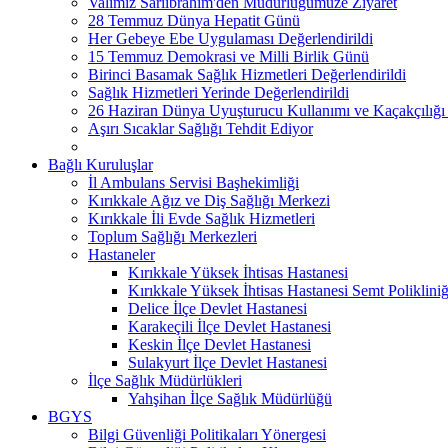
Valimiz Sarıibrahim'den Müdürlüğümüze Ziyaret
28 Temmuz Dünya Hepatit Günü
Her Gebeye Ebe Uygulaması Değerlendirildi
15 Temmuz Demokrasi ve Milli Birlik Günü
Birinci Basamak Sağlık Hizmetleri Değerlendirildi
Sağlık Hizmetleri Yerinde Değerlendirildi
26 Haziran Dünya Uyuşturucu Kullanımı ve Kaçakçılığı
Aşırı Sıcaklar Sağlığı Tehdit Ediyor
Bağlı Kuruluşlar
İl Ambulans Servisi Başhekimliği
Kırıkkale Ağız ve Diş Sağlığı Merkezi
Kırıkkale İli Evde Sağlık Hizmetleri
Toplum Sağlığı Merkezleri
Hastaneler
Kırıkkale Yüksek İhtisas Hastanesi
Kırıkkale Yüksek İhtisas Hastanesi Semt Polikliniğ
Delice İlçe Devlet Hastanesi
Karakeçili İlçe Devlet Hastanesi
Keskin İlçe Devlet Hastanesi
Sulakyurt İlçe Devlet Hastanesi
İlçe Sağlık Müdürlükleri
Yahşihan İlçe Sağlık Müdürlüğü
BGYS
Bilgi Güvenliği Politikaları Yönergesi